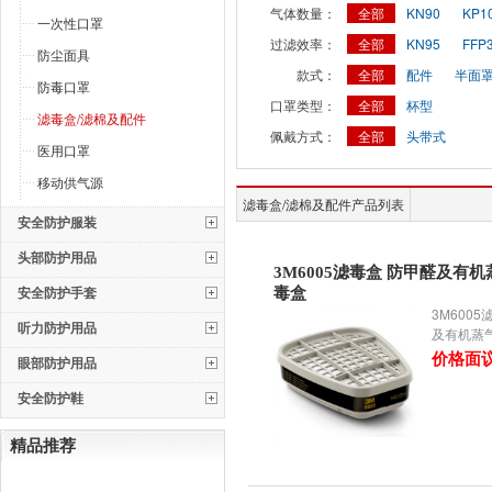
气体数量：
全部
KN90
KP1
一次性口罩
过滤效率：
全部
KN95
FFP
防尘面具
款式：
全部
配件
半面
防毒口罩
口罩类型：
全部
杯型
滤毒盒/滤棉及配件
佩戴方式：
全部
头带式
医用口罩
移动供气源
滤毒盒/滤棉及配件产品列表
安全防护服装
头部防护用品
3M6005滤毒盒 防甲醛及有
安全防护手套
毒盒
3M600
听力防护用品
及有机蒸
价格面
眼部防护用品
安全防护鞋
精品推荐