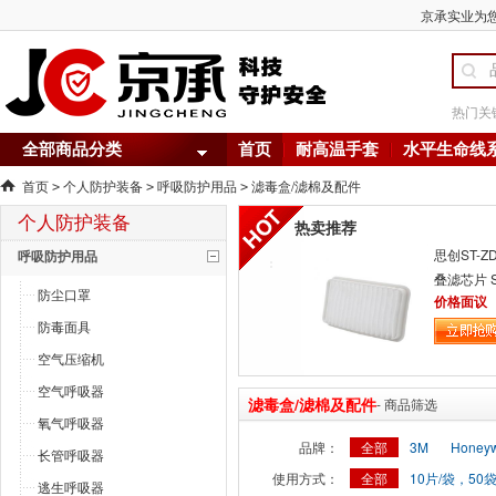
京承实业为您
热门关
全部商品分类
首页
耐高温手套
水平生命线
首页
个人防护装备
呼吸防护用品
滤毒盒/滤棉及配件
>
>
>
个人防护装备
热卖推荐
思创ST-ZD
呼吸防护用品
叠滤芯片 S
防尘口罩
用滤棉
价格面议
防毒面具
空气压缩机
空气呼吸器
滤毒盒/滤棉及配件
- 商品筛选
氧气呼吸器
品牌：
全部
3M
Honey
长管呼吸器
使用方式：
全部
10片/袋，50袋
逃生呼吸器