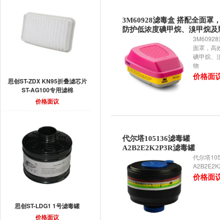
3M60928滤毒盒 搭配全面罩
防护低浓度碘甲烷、溴甲烷及
3M6092
面罩，高
碘甲烷、
物
价格面
思创ST-ZDX KN95折叠滤芯片
ST-AG100专用滤棉
价格面议
代尔塔105136滤毒罐
A2B2E2K2P3R滤毒罐
代尔塔10
A2B2E2
价格面
思创ST-LDG1 1号滤毒罐
价格面议