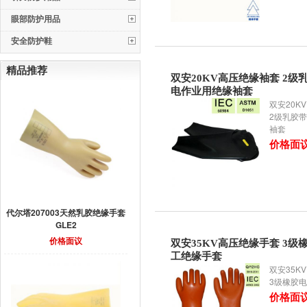
眼部防护用品
安全防护鞋
精品推荐
双安20KV高压绝缘袖套 2级
电作业用绝缘袖套
双安20K
2级乳胶
袖套
价格面
代尔塔207003天然乳胶绝缘手套
GLE2
价格面议
双安35KV高压绝缘手套 3级
工绝缘手套
双安35K
3级橡胶
价格面