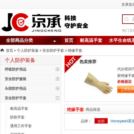
京承实业
热门关
全部商品分类
首页
耐高温手套
水平生命线
首页
个人防护装备
安全防护手套
绝缘手套
>
>
>
个人防护装备
热卖推荐
代尔塔20
呼吸防护用品
胶绝缘手套
安全防护服装
价格面议
头部防护用品
安全防护手套
耐高温手套
绝缘手套
- 商品筛选
防割手套
品牌：
全部
Honeywell
通用工作手套