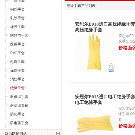
丁腈手套
绝缘手套产品列表
钢丝手套
乳胶手套
安思尔E018进口高压绝缘手套
橡胶手套
高压绝缘手套
防静电手套
安思尔E0
缘手套 2
医用手套
价格面
PVC手套
电焊手套
涂层手套
消防手套
绝缘手套
耐低温手套
安思尔E015进口电工绝缘手套 
电工绝缘手套
耐高温套袖
安思尔E0
缘手套 0
防化手套
套
防电弧手套
价格面
听力防护用品