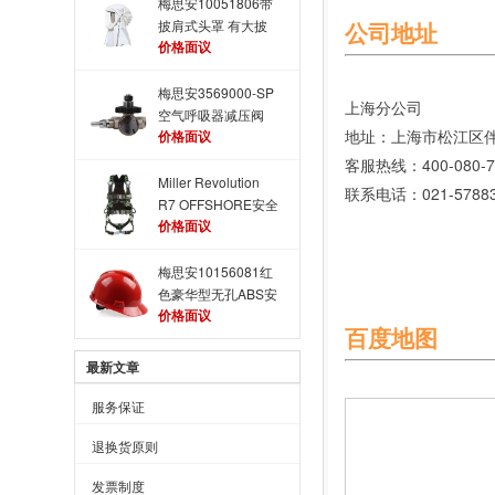
梅思安10051806带
公司地址
披肩式头罩 有大披
价格面议
肩 配呼吸管
梅思安3569000-SP
上
空气呼吸器减压阀
地址：上海市松江区
价格面议
客服热线：
Miller Revolution
联系电话：
R7 OFFSHORE安全
价格面议
带
梅思安10156081红
色豪华型无孔ABS安
价格面议
全帽
百度地图
最新文章
服务保证
退换货原则
发票制度