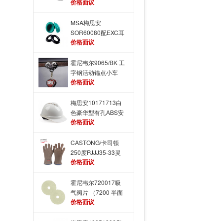
价格面议
MSA梅思安
SOR60080配EXC耳
价格面议
罩用维护包
霍尼韦尔9065/BK 工
字钢活动锚点小车
价格面议
梅思安10171713白
色豪华型有孔ABS安
价格面议
全帽
CASTONG/卡司顿
250度PJJJ35-33灵
价格面议
活型耐高温手套
霍尼韦尔720017吸
气阀片 （7200 半面
价格面议
罩配件）