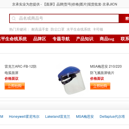
京承实业为您提供 - 【面屏】品牌|型号|价格|图片|现货批发-京承JICN
热门关键词：
耐高温手套
防尘口罩
水平生命线系统
卡司顿
水平生命线系统
品牌区
专题导航
产品知识
商品tag
联
雷克兰ARC-FB-12防
MSA梅思安 210/220
电弧面屏
防飞溅面屏镜片
价格面议
价格面议
3M
Honeywell霍尼韦尔
Lakeland雷克兰
MSA梅思安
Deltaplus代尔塔