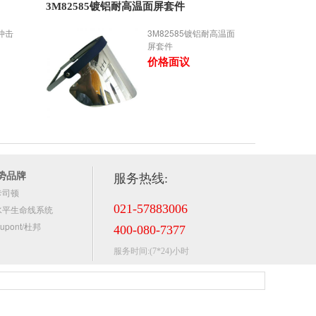
3M82585镀铝耐高温面屏套件
防冲击
3M82585镀铝耐高温面
屏套件
价格面议
势品牌
服务热线:
卡司顿
021-57883006
水平生命线系统
upont/杜邦
400-080-7377
服务时间:(7*24)小时