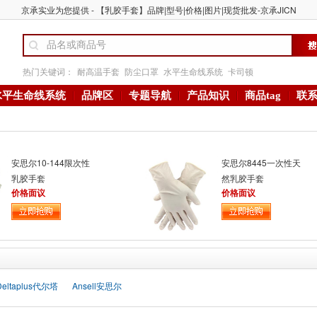
京承实业为您提供 - 【乳胶手套】品牌|型号|价格|图片|现货批发-京承JICN
热门关键词：
耐高温手套
防尘口罩
水平生命线系统
卡司顿
水平生命线系统
品牌区
专题导航
产品知识
商品tag
联
安思尔10-144限次性
安思尔8445一次性天
乳胶手套
然乳胶手套
价格面议
价格面议
Deltaplus代尔塔
Ansell安思尔