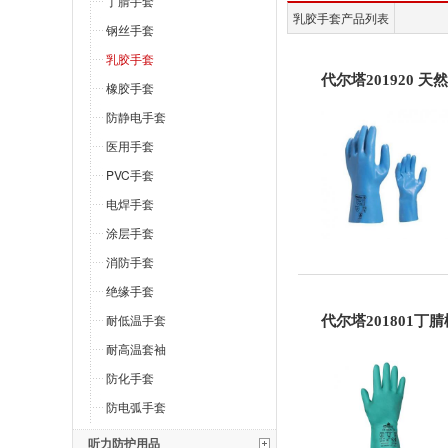
丁腈手套
乳胶手套产品列表
钢丝手套
乳胶手套
代尔塔201920 
橡胶手套
防静电手套
医用手套
PVC手套
电焊手套
涂层手套
消防手套
绝缘手套
耐低温手套
代尔塔201801丁
耐高温套袖
防化手套
防电弧手套
听力防护用品