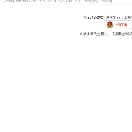
友情链接申请QQ:2500681082
耐高温手套
水平生命线系统
卡司顿
© 2012-2021 京承实业（上
京承实业为您提供 - 【滤毒盒/滤棉