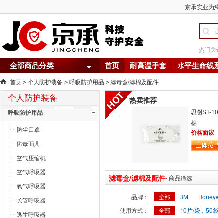
京承实业为您
热门关
全部商品分类
首页
耐高温手套
水平生命线
首页
个人防护装备
呼吸防护用品
滤毒盒/滤棉及配件
>
>
>
个人防护装备
热卖推荐
思创ST-10
呼吸防护用品
棉
防尘口罩
价格面议
防毒面具
空气压缩机
空气呼吸器
滤毒盒/滤棉及配件
- 商品筛选
氧气呼吸器
品牌：
全部
3M
Honey
长管呼吸器
使用方式：
全部
10片/袋，50袋
逃生呼吸器