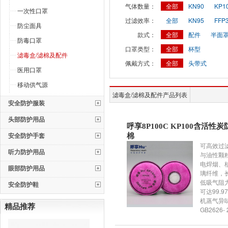
气体数量：
全部
KN90
KP1
一次性口罩
过滤效率：
全部
KN95
FFP
防尘面具
款式：
全部
配件
半面
防毒口罩
口罩类型：
全部
杯型
滤毒盒/滤棉及配件
佩戴方式：
全部
头带式
医用口罩
移动供气源
滤毒盒/滤棉及配件产品列表
安全防护服装
头部防护用品
呼享8P100C KP100含活性
安全防护手套
棉
可高效过
听力防护用品
与油性颗
电焊烟、
眼部防护用品
璃纤维，
低吸气阻
安全防护鞋
可达99.
机蒸气异
精品推荐
GB2626- 
标准。