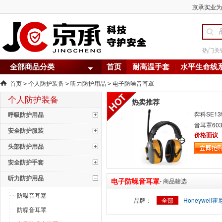
京承实业为您
热门关
全部商品分类
首页
耐高温手套
水平生命线
首页
个人防护装备
听力防护用品
电子防噪音耳罩
>
>
>
个人防护装备
热卖推荐
弈科SE1
呼吸防护用品
音耳罩603
安全防护服装
价格面议
头部防护用品
安全防护手套
听力防护用品
电子防噪音耳罩
- 商品筛选
防噪音耳塞
品牌：
全部
Honeywell
防噪音耳罩