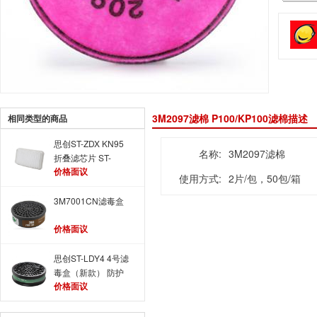
3M2097滤棉 P100/KP100滤棉描述
相同类型的商品
思创ST-ZDX KN95
名称:
3M2097滤棉
折叠滤芯片 ST-
价格面议
AG100专用滤棉
使用方式:
2片/包，50包/箱
3M7001CN滤毒盒
价格面议
思创ST-LDY4 4号滤
毒盒（新款） 防护
价格面议
氨气及氨的衍生物