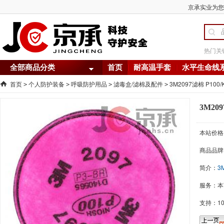
京承实业为您提供
热门关
全部商品分类
首页
耐高温手套
水平生命线
首页
个人防护装备
呼吸防护用品
滤毒盒/滤棉及配件
3M2097滤棉 P100
>
>
>
>
3M20
本站价格
商品品牌
简介：
3
服务：本
支持：1