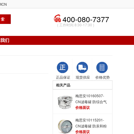
ICN
400-080-7377
( 工作时间 8:30-17:30 )
系我们
正品保证
现货供应
价格优势
相关产品
梅思安10160507-
CN滤毒罐 防综合气
价格面议
体，Hg，一氧化
碳，一氧化氮和粉尘
梅思安10115201-
CN滤毒罐 防汞和粉
价格面议
尘