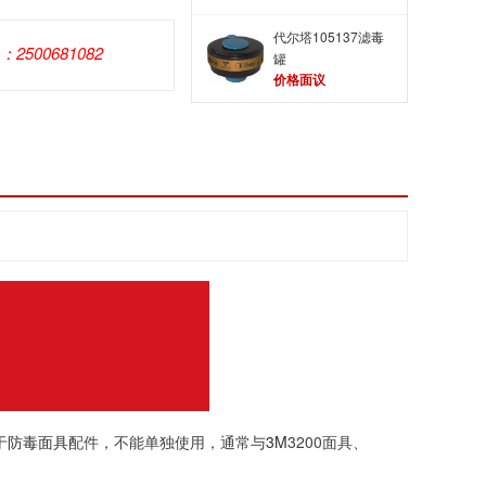
代尔塔105137滤毒
Q：2500681082
罐
价格面议
于
防毒面具
配件，不能单独使用，通常与
3M
3200面具、