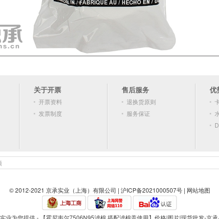
关于开票
售后服务
优
开票资料
退换货原则
发票制度
服务保证
D
顿
© 2012-2021 京承实业（上海）有限公司 |
沪ICP备2021000507号
|
网站地图
实业为您提供 - 【霍尼韦尔7506N95滤棉 搭配滤棉盖使用】价格|图片|现货批发-京承J