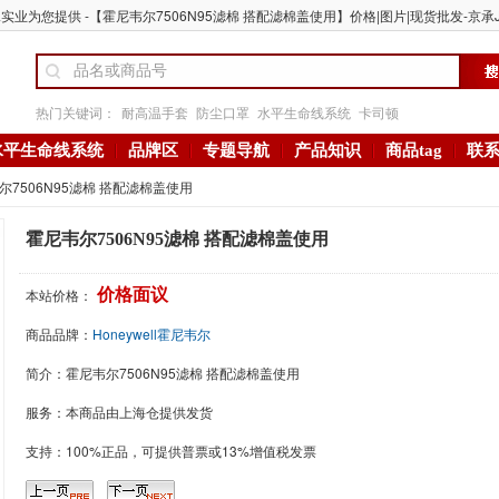
实业为您提供 -【霍尼韦尔7506N95滤棉 搭配滤棉盖使用】价格|图片|现货批发-京承J
热门关键词：
耐高温手套
防尘口罩
水平生命线系统
卡司顿
水平生命线系统
品牌区
专题导航
产品知识
商品tag
联
尔7506N95滤棉 搭配滤棉盖使用
霍尼韦尔7506N95滤棉 搭配滤棉盖使用
本站价格：
价格面议
商品品牌：
Honeywell霍尼韦尔
简介：
霍尼韦尔7506N95滤棉 搭配滤棉盖使用
服务：本商品由上海仓提供发货
支持：100%正品，可提供普票或13%增值税发票