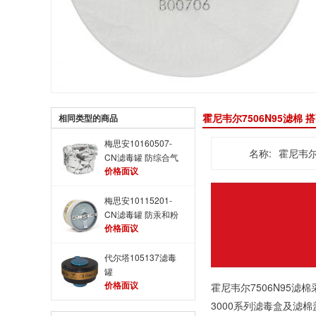
霍尼韦尔7506N95滤棉
相同类型的商品
梅思安10160507-
名称:
霍尼韦尔
CN滤毒罐 防综合气
价格面议
体，Hg，一氧化
碳，一氧化氮和粉尘
梅思安10115201-
CN滤毒罐 防汞和粉
价格面议
尘
代尔塔105137滤毒
罐
价格面议
霍尼韦尔7506N95
3000系列滤毒盒及滤