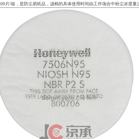
滤棉500片/箱，是防尘易耗品，滤棉的具体使用时间由工作场合中粉尘浓