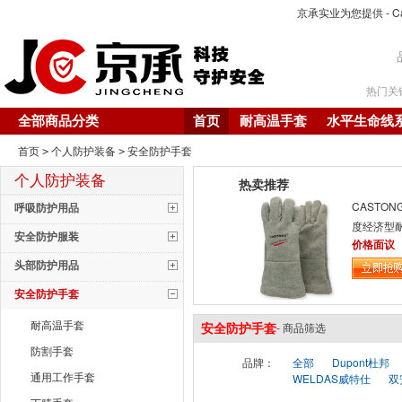
京承实业为您提供 - C
热门关
全部商品分类
首页
耐高温手套
水平生命线
首页
个人防护装备
安全防护手套
>
>
个人防护装备
热卖推荐
CASTON
呼吸防护用品
度经济型
安全防护服装
GEEE15
价格面议
头部防护用品
温手套
安全防护手套
耐高温手套
安全防护手套
- 商品筛选
防割手套
品牌：
全部
Dupont杜邦
通用工作手套
WELDAS威特仕
双