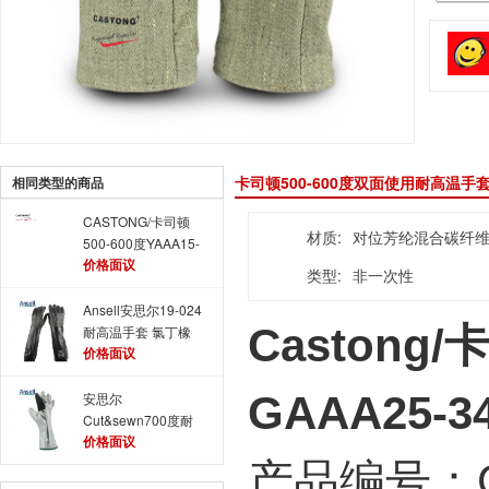
卡司顿500-600度双面使用耐高温手套
相同类型的商品
CASTONG/卡司顿
材质:
对位芳纶混合碳纤
500-600度YAAA15-
价格面议
34耐磨防割耐高温手
类型:
非一次性
套
Ansell安思尔19-024
Castong/
卡
耐高温手套 氯丁橡
价格面议
胶手套
GAAA25
安思尔
Cut&sewn700度耐
价格面议
高温手套 重量型防
高温手套
产品编号：GA