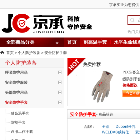
京承实业为您提供 -
热门关
全部商品分类
首页
耐高温手套
水平生命线
首页
个人防护装备
安全防护手套
>
>
个人防护装备
热卖推荐
INXS/赛立
呼吸防护用品
级防割手套
安全防护服装
耐微油防
价格面议
头部防护用品
安全防护手套
耐高温手套
安全防护手套
- 商品筛选
防割手套
品牌：
全部
Dupont杜邦
通用工作手套
WELDAS威特仕
双