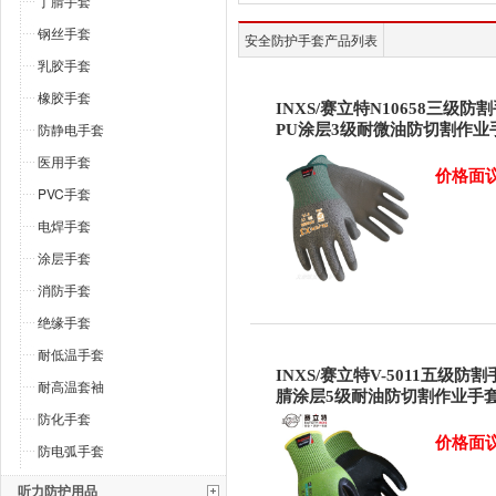
丁腈手套
钢丝手套
安全防护手套产品列表
乳胶手套
橡胶手套
INXS/赛立特N10658三级防
防静电手套
PU涂层3级耐微油防切割作业
医用手套
价格面
PVC手套
电焊手套
涂层手套
消防手套
绝缘手套
耐低温手套
INXS/赛立特V-5011五级防
耐高温套袖
腈涂层5级耐油防切割作业手
防化手套
价格面
防电弧手套
听力防护用品