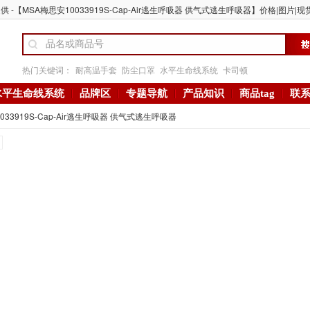
 -【MSA梅思安10033919S-Cap-Air逃生呼吸器 供气式逃生呼吸器】价格|图片|现货
热门关键词：
耐高温手套
防尘口罩
水平生命线系统
卡司顿
水平生命线系统
品牌区
专题导航
产品知识
商品tag
联
033919S-Cap-Air逃生呼吸器 供气式逃生呼吸器