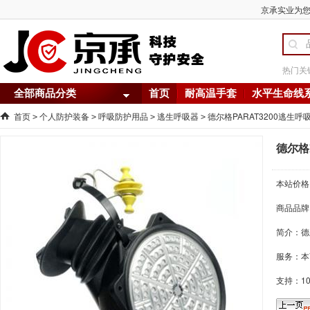
京承实业为您提
热门关
全部商品分类
首页
耐高温手套
水平生命线
首页
个人防护装备
呼吸防护用品
逃生呼吸器
德尔格PARAT3200逃生呼
>
>
>
>
德尔格
本站价格
商品品牌
简介：
德
服务：本
支持：1