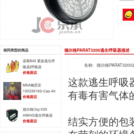
德尔格PARAT3200逃生呼吸器描述
相同类型的商品
诺斯845 紧急逃生呼
名称:
德尔格PARAT320
吸器|呼吸器
价格面议
这款
逃生呼吸
MSA梅思安
有毒有害气体
10033919S-Cap-Air
价格面议
逃生呼吸器 供气式
逃生呼吸器
德尔格Oxy K30
HW/HS逃生呼吸器
结实方便的包
价格面议