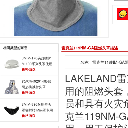
雷克兰119NM-GA阻燃头罩描述
相同类型的商品
3M M-170头盔插片
名称:
雷克兰119NM-GA
M-100系列头罩使用
价格面议
LAKELAND
代尔塔402014镀铝
用的阻燃头套，
隔热防溅射头罩
价格面议
员和具有火灾
3M M-936耐用型头
罩密封衬 M头罩专用
克兰119NM-
价格面议