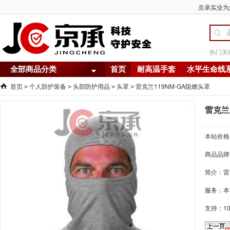
京承实业为您
热门关
全部商品分类
首页
耐高温手套
水平生命线
首页
个人防护装备
头部防护用品
头罩
雷克兰119NM-GA阻燃头罩
>
>
>
>
雷克兰
本站价格
商品品牌
简介：
雷
服务：本
支持：1