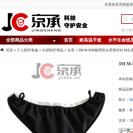
京承实业为您提供 
热门关
全部商品分类
首页
耐高温手套
水平生命线
首页
个人防护装备
头部防护用品
头罩
3M M-936耐用型头罩密封衬 M头
>
>
>
>
3M 
本站价格
商品品牌
简介：
3
服务：本
支持：1