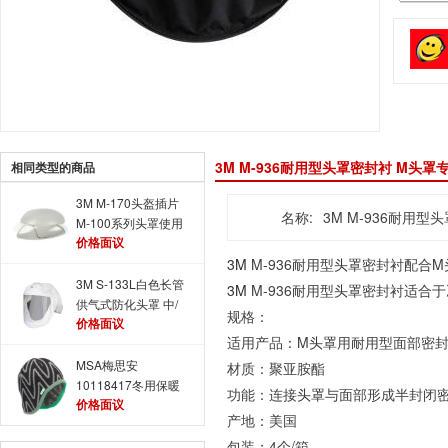
3M M-936耐用型头罩密封衬 M头罩
相同类型的商品
3M M-170头盔插片
名称:
3M M-936耐用型
M-100系列头罩使用
价格面议
3M
M-936耐用型
头罩
密封衬配合M
3M S-133L白色长管
3M
M-936耐用型
头罩
密封衬适合于
供气式防化头罩 中/
规格：
价格面议
大号
适用产品：M
头罩
用耐用型面部密
MSA梅思安
材质：聚亚胺酯
10118417冬用保暖
功能：连接
头罩
与面部形成半封闭
价格面议
头套 灵巧型 V-Gard
产地：美国
灵巧型冬帽
包装：4个/箱