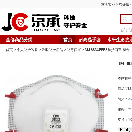
京承实业为您提供 -【
热门关
全部商品分类
首页
耐高温手套
水平生命线
首页
个人防护装备
呼吸防护用品
防毒口罩
3M 8833FFP3防护口罩 符合
>
>
>
>
3M 8
本站价格
商品品牌
简介：
3
服务：本
支持：1