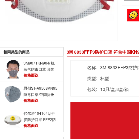
3M 8833FFP3防护口罩 符合中国K
相同类型的商品
3M9071KN90有机
名称:
3M 8833FFP3防
蒸气防毒口罩 耳带
价格面议
式防毒口罩
类型:
杯型
思创ST-A9508KN95
包装:
10只/盒,8盒/箱
防毒口罩 带阀折叠
价格面议
口罩
代尔塔104104活性
炭防护口罩 FFP2防
价格面议
毒口罩