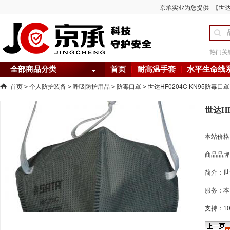
京承实业为您提供 -【世达
热门关
全部商品分类
首页
耐高温手套
水平生命线
首页
个人防护装备
呼吸防护用品
防毒口罩
世达HF0204C KN95防毒
>
>
>
>
世达H
本站价格
商品品牌
简介：
世
服务：本
支持：1