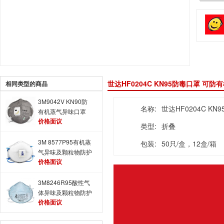
世达HF0204C KN95防毒口罩 可
相同类型的商品
3M9042V KN90防
名称:
世达HF0204C KN
有机蒸气异味口罩
价格面议
耳带式带阀口罩
类型:
折叠
3M 8577P95有机蒸
包装:
50只/盒，12盒/箱
气异味及颗粒物防护
价格面议
口罩 3M8247防毒口
罩升级版
3M8246R95酸性气
体异味及颗粒物防护
价格面议
口罩 经济型3M防毒
口罩