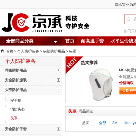
京承实业为您
热门关
全部商品分类
首页
耐高温手套
水平生命线
首页
个人防护装备
头部防护用品
头罩
>
>
>
个人防护装备
热卖推荐
MSA梅思安
呼吸防护用品
全能型头罩
安全防护服装
防电弧 V-
价格面议
头部防护用品
冬帽
安全帽
消防头盔
头罩
- 商品筛选
头罩
品牌：
全部
3M
Honey
安全防护手套