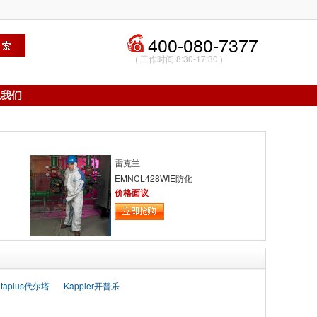
400-080-7377
( 工作时间 8:30-17:30 )
系我们
雷克兰
EMNCL428WIE防化
服
价格面议
ltaplus代尔塔
Kappler开普乐