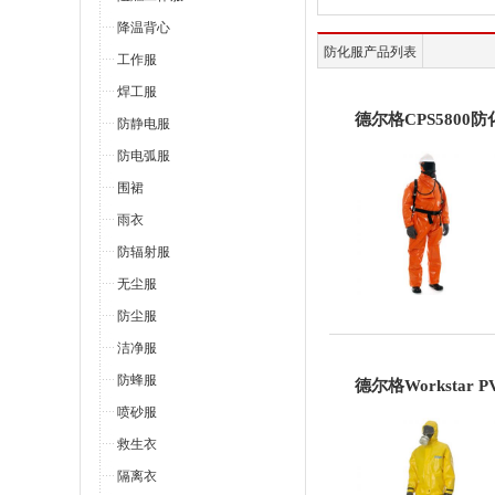
降温背心
防化服产品列表
工作服
焊工服
德尔格CPS5800防
防静电服
防电弧服
围裙
雨衣
防辐射服
无尘服
防尘服
洁净服
防蜂服
德尔格Workstar 
喷砂服
救生衣
隔离衣