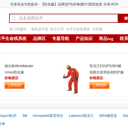
京承实业为您提供 - 【防化服】品牌|型号|价格|图片|现货批发-京承JICN
热门关键词：
耐高温手套
防尘口罩
水平生命线系统
卡司顿
水平生命线系统
品牌区
专题导航
产品知识
商品tag
联
德尔格WorkMaster
雷克兰ESGP528O橘
Umex防化服
色限次使用连体防护服
价格面议
价格面议
Dupont杜邦
3M
Honeywell霍尼韦尔
Lakeland雷克兰
MSA梅思安
De
分体