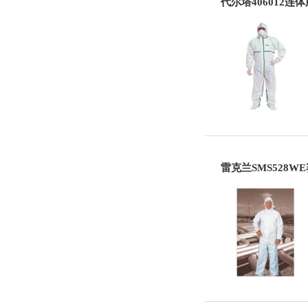
代尔塔406012连
雷克兰SMS528W