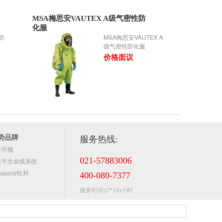
MSA梅思安VAUTEX A级气密性防
化服
防
MSA梅思安VAUTEX A
级气密性防化服
价格面议
势品牌
服务热线:
卡司顿
021-57883006
水平生命线系统
upont/杜邦
400-080-7377
服务时间:(7*24)小时