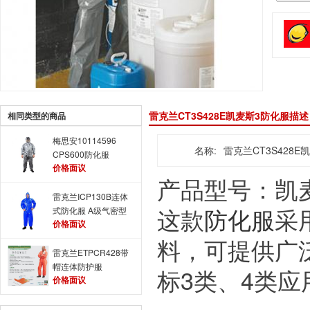
雷克兰CT3S428E凯麦斯3防化服描述
相同类型的商品
梅思安10114596
名称:
雷克兰CT3S428E
CPS600防化服
价格面议
产品型号：凯
雷克兰ICP130B连体
这款
防化服
采
式防化服 A级气密型
价格面议
防化服
料，可提供广泛
雷克兰ETPCR428带
帽连体防护服
标3类、4类
价格面议