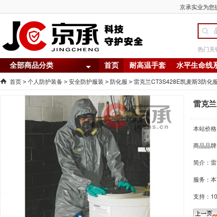
京承实业为您提
热门关
全部商品分类
首页
耐高温手套
水平生命线
首页
个人防护装备
安全防护服装
防化服
雷克兰CT3S428E凯麦斯3防化
>
>
>
>
雷克兰
本站价格
商品品牌
简介：
雷
服务：本
支持：1