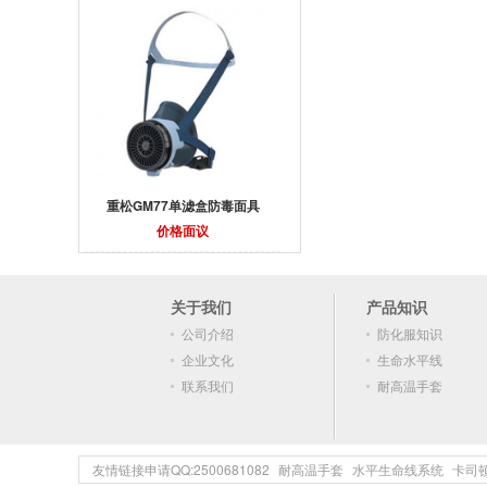
重松GM77单滤盒防毒面具
价格面议
关于我们
产品知识
公司介绍
防化服知识
企业文化
生命水平线
联系我们
耐高温手套
友情链接申请QQ:2500681082
耐高温手套
水平生命线系统
卡司