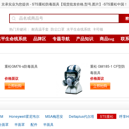
京承实业为您提供 - STS重松防毒面具【现货批发价格,型号,图片】-STS重松中国！
热门关键词：
耐高温手套
防尘口罩
水平生命线系统
卡司顿
水平生命线系统
品牌区
专题导航
产品知识
商品tag
联
重松GM76-s防毒面具
重松 GM185-1 CF型防
毒面具
价格面议
价格面议
3M
Honeywell霍尼韦尔
MSA梅思安
Deltaplus代尔塔
STS重松
呼享H
全面罩
半面罩
配件
半面具