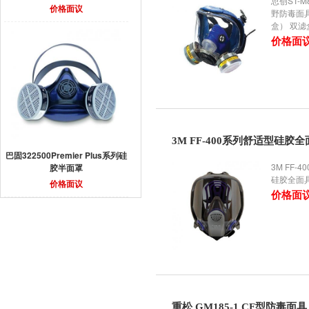
思创ST-M
价格面议
野防毒面
盒） 双
价格面
3M FF-400系列舒适型硅胶
巴固322500Premier Plus系列硅
3M FF-
胶半面罩
硅胶全面
价格面议
价格面
重松 GM185-1 CF型防毒面具