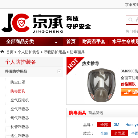
京承实业
热门关
全部商品分类
首页
耐高温手套
水平生命线
首页
个人防护装备
呼吸防护用品
防毒面具
>
>
>
个人防护装备
热卖推荐
3M6900
呼吸防护用品
全面罩防
防尘口罩
价格面议
防毒面具
空气压缩机
空气呼吸器
防毒面具
- 商品筛选
氧气呼吸器
品牌：
全部
3M
Honey
长管呼吸器
款式：
全部
全面罩
半
逃生呼吸器