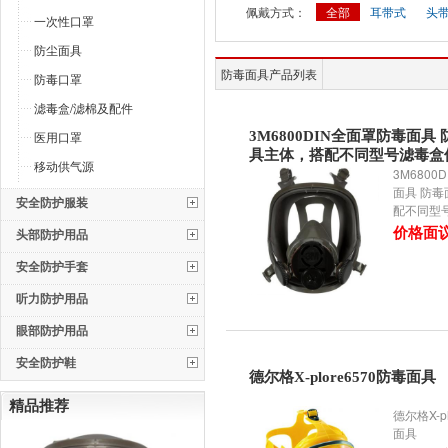
佩戴方式：
全部
耳带式
头
一次性口罩
防尘面具
防毒面具产品列表
防毒口罩
滤毒盒/滤棉及配件
医用口罩
3M6800DIN全面罩防毒面具
具主体，搭配不同型号滤毒盒
移动供气源
3M6800
面具 防
安全防护服装
配不同型
头部防护用品
价格面
安全防护手套
听力防护用品
眼部防护用品
安全防护鞋
德尔格X-plore6570防毒面具
精品推荐
德尔格X-p
面具