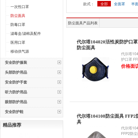
款式：
全部
全面罩
半
一次性口罩
防尘面具
防尘面具产品列表
防毒口罩
滤毒盒/滤棉及配件
医用口罩
代尔塔104020活性炭防护口罩 
防尘面具
移动供气源
代尔塔10
护口罩 F
安全防护服装
价格面
头部防护用品
安全防护手套
听力防护用品
眼部防护用品
安全防护鞋
代尔塔104108防尘面具 FFP
具
精品推荐
代尔塔10
FFP2防