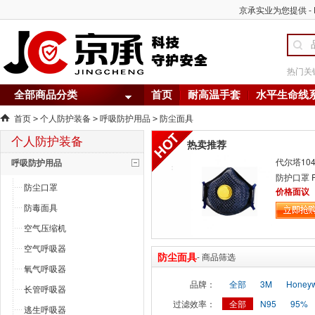
京承实业为您提供 - 
热门关
全部商品分类
首页
耐高温手套
水平生命线
首页
个人防护装备
呼吸防护用品
防尘面具
>
>
>
个人防护装备
热卖推荐
代尔塔10
呼吸防护用品
防护口罩 
防尘口罩
具
价格面议
防毒面具
空气压缩机
空气呼吸器
防尘面具
- 商品筛选
氧气呼吸器
品牌：
全部
3M
Honey
长管呼吸器
过滤效率：
全部
N95
95%
逃生呼吸器