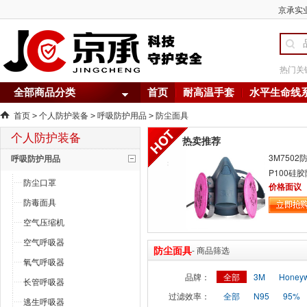
京承实业
热门关
全部商品分类
首页
耐高温手套
水平生命线
首页
个人防护装备
呼吸防护用品
防尘面具
>
>
>
个人防护装备
热卖推荐
3M7502
呼吸防护用品
P100硅
防尘口罩
价格面议
防毒面具
空气压缩机
空气呼吸器
防尘面具
- 商品筛选
氧气呼吸器
品牌：
全部
3M
Honey
长管呼吸器
过滤效率：
全部
N95
95%
逃生呼吸器