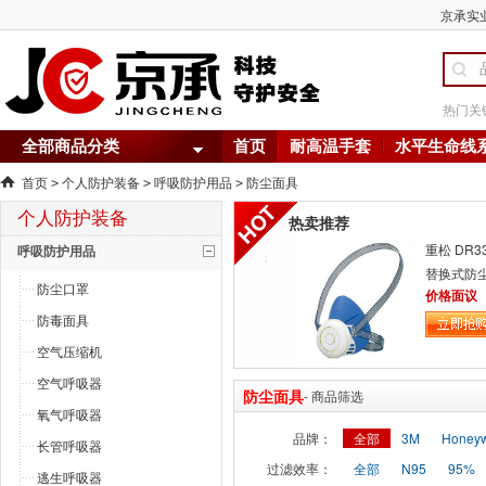
京承实业
热门关
全部商品分类
首页
耐高温手套
水平生命线
首页
个人防护装备
呼吸防护用品
防尘面具
>
>
>
个人防护装备
热卖推荐
重松 DR3
呼吸防护用品
替换式防
防尘口罩
价格面议
防毒面具
空气压缩机
空气呼吸器
防尘面具
- 商品筛选
氧气呼吸器
品牌：
全部
3M
Honey
长管呼吸器
过滤效率：
全部
N95
95%
逃生呼吸器