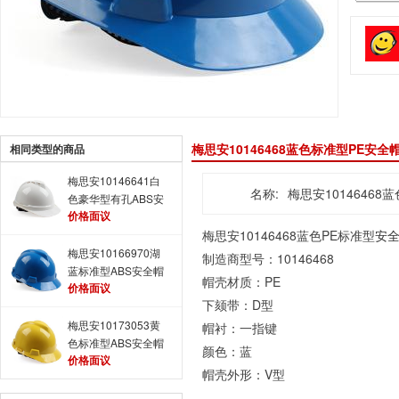
梅思安10146468蓝色标准型PE安全
相同类型的商品
梅思安10146641白
名称:
梅思安10146468
色豪华型有孔ABS安
价格面议
全帽
梅思安10146468蓝色PE标准型
安
梅思安10166970湖
制造商型号：10146468
蓝标准型ABS安全帽
帽壳材质：PE
价格面议
下颏带：D型
梅思安10173053黄
帽衬：一指键
色标准型ABS安全帽
颜色：蓝
价格面议
帽壳外形：V型