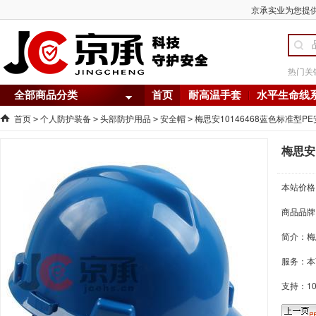
京承实业为您提供 
热门关
全部商品分类
首页
耐高温手套
水平生命线
首页
个人防护装备
头部防护用品
安全帽
梅思安10146468蓝色标准型P
>
>
>
>
梅思安
本站价格
商品品牌
简介：
梅
服务：本
支持：1