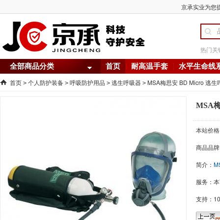
京承实业为您提供
热门关
全部商品分类
首页
耐高温手套
水平生命线
首页
个人防护装备
呼吸防护用品
逃生呼吸器
MSA梅思安 BD Micro 逃
>
>
>
>
MSA梅
本站价格
商品品牌
简介：
M
服务：本
支持：1