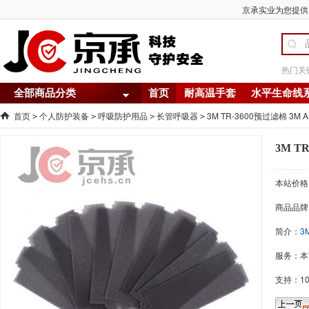
京承实业为您提供 -
热门关
全部商品分类
首页
耐高温手套
水平生命线
首页
个人防护装备
呼吸防护用品
长管呼吸器
3M TR-3600预过滤棉 3M
>
>
>
>
3M T
本站价格
商品品牌
简介：
3
服务：本
支持：1