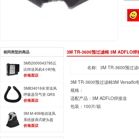
3M TR-3600预过滤棉 3M ADFLO
相同类型的商品
3M52000043795丘
名称:
3M TR-3600预过
比特送风机4小时电
价格面议
池 3M丘比特送风机
用
3M
TR-3600预过滤棉
3M
Versa
3M834016长管送风
规格：
呼吸器导气管 QRS
适配产品：
3M
ADFLO焊接送
价格面议
接头
包装：100片/箱
3M M-406电动送风
系统披肩式硬头盔
价格面议
M-400系列头盔