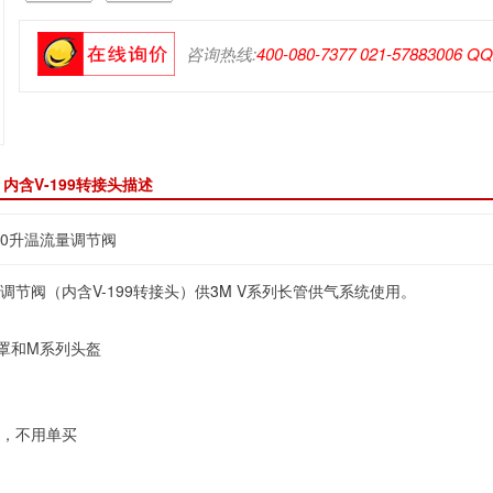
咨询热线:
400-080-7377 021-57883006 Q
 内含V-199转接头描述
200升温流量调节阀
流量调节阀（内含V-199转接头）供
3M
V系列长管供气系统使用。
罩
和M系列头盔
头，不用单买