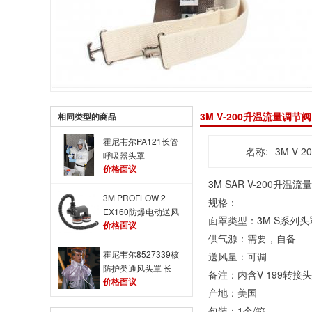
3M V-200升温流量调节阀
相同类型的商品
霍尼韦尔PA121长管
名称:
3M V-
呼吸器头罩
价格面议
3M
SAR V-200升温
3M PROFLOW 2
规格：
EX160防爆电动送风
面罩类型：
3M
S系列
头
价格面议
呼吸器 极度轻便送
供气源：需要，自备
风呼吸器
霍尼韦尔8527339核
送风量：可调
防护类通风头罩 长
备注：内含V-199转接
价格面议
管呼吸器配件
产地：美国
包装：1个/箱