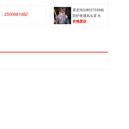
风呼吸器
霍尼韦尔8527339核
Q：2500681082
防护类通风头罩 长
价格面议
管呼吸器配件