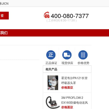
JICN
400-080-7377
( 工作时间 8:30-17:30 )
系我们
正品保证
现货供应
价格优势
相关产品
霍尼韦尔PA121长管
呼吸器头罩
价格面议
3M PROFLOW 2
EX160防爆电动送风
价格面议
呼吸器 极度轻便送