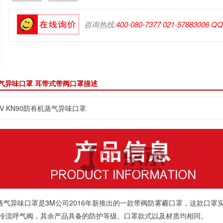
咨询热线:
400-080-7377 021-57883006 Q
有机蒸气异味口罩 耳带式带阀口罩描述
42V KN90防有机蒸气异味口罩
有机蒸气异味口罩是
3M
公司2016年新推出的一款带阀防雾霾口罩，这款口罩
冷流呼气阀，其余产品具备的防护等级、口罩款式以及材质均相同。