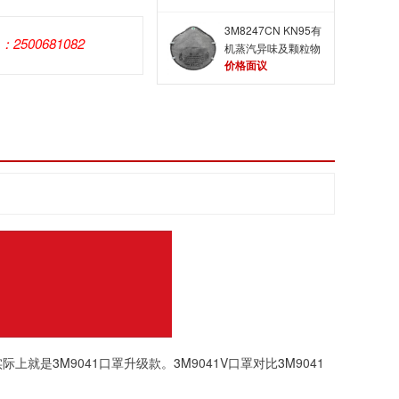
3M8247CN KN95有
Q：2500681082
机蒸汽异味及颗粒物
价格面议
防毒口罩 防甲醛防
毒口罩
实际上就是
3M
9041口罩升级款。
3M
9041V口罩对比
3M
9041