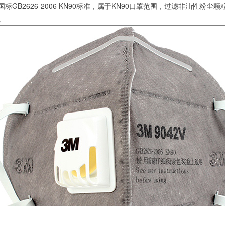
国国标GB2626-2006 KN90标准，属于KN90口罩范围，过滤非油性
。