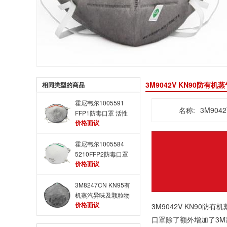
3M9042V KN90防
相同类型的商品
霍尼韦尔1005591
名称:
3M90
FFP1防毒口罩 活性
价格面议
炭防毒口罩
霍尼韦尔1005584
5210FFP2防毒口罩
价格面议
头带式防尘毒口罩
3M8247CN KN95有
机蒸汽异味及颗粒物
价格面议
防毒口罩 防甲醛防
3M
9042V KN90防
毒口罩
口罩除了额外增加了
3M