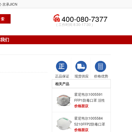
-京承JICN
400-080-7377
( 工作时间 8:30-17:30 )
系我们
正品保证
现货供应
价格优势
相关产品
霍尼韦尔1005591
FFP1防毒口罩 活性
价格面议
炭防毒口罩
霍尼韦尔1005584
5210FFP2防毒口罩
价格面议
头带式防尘毒口罩