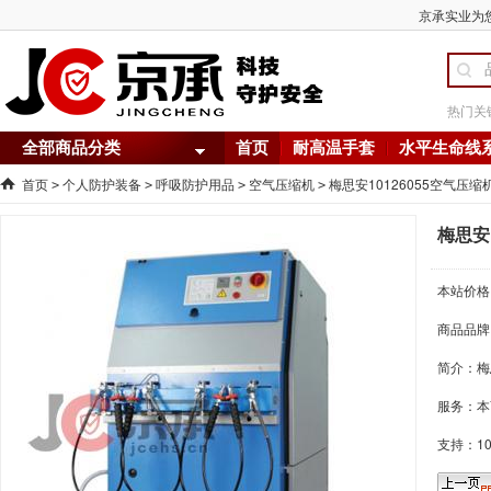
京承实业为您
热门关
全部商品分类
首页
耐高温手套
水平生命线
首页
个人防护装备
呼吸防护用品
空气压缩机
梅思安10126055空气压缩
>
>
>
>
梅思安1
本站价格
商品品牌
简介：
梅
服务：本
支持：1