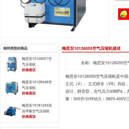
梅思安10126055空气压缩机描述
相同类型的商品
梅思安10126057空
名称:
梅思安10126055
气压缩机
价格面议
梅思安10126055
空气压缩机
是中国
梅思安10126046空
立式（V）、立式静音（VS）四款，流量有2
气压缩机
设计。静音型，充气压力3
3M
Pa，
价格面议
量：500升/分钟动力：380V-400
梅思安10181243高
压呼吸空气压缩机
价格面议