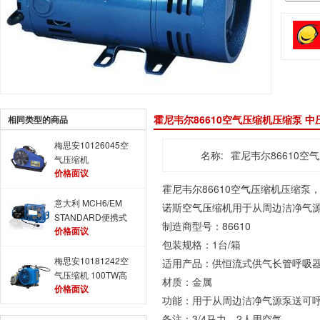
霍尼韦尔86610空气压缩机压缩泵 
相同类型的商品
梅思安10126045空
名称:
霍尼韦尔86610空
气压缩机
价格面议
霍尼韦尔86610
空气压缩机
压缩泵，
意大利 MCH6/EM
诺斯
空气压缩机
用于从周边洁净气源
STANDARD便携式
制造商型号：86610
价格面议
呼吸空气充气泵/压
包装规格：1台/箱
缩机
梅思安10181242空
适用产品：供恒流式供气
长管呼吸
气压缩机 100TW高
材质：金属
价格面议
压 代替9960028
功能：用于从周边洁净气源泵送可呼
备注：3/4马力，2人用空气