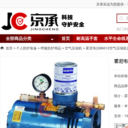
京承实业为您提供 -
热门关
全部商品分类
首页
耐高温手套
水平生命线
首页
个人防护装备
呼吸防护用品
空气压缩机
霍尼韦尔86610空气压缩机
>
>
>
>
霍尼韦
本站价格
商品品牌
简介：
霍
服务：本
支持：1