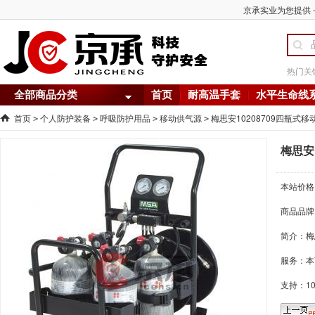
京承实业为您提供 -
热门关
全部商品分类
首页
耐高温手套
水平生命线
首页
个人防护装备
呼吸防护用品
移动供气源
梅思安10208709四瓶式
>
>
>
>
梅思安
本站价格
商品品牌
简介：
梅
服务：本
支持：1