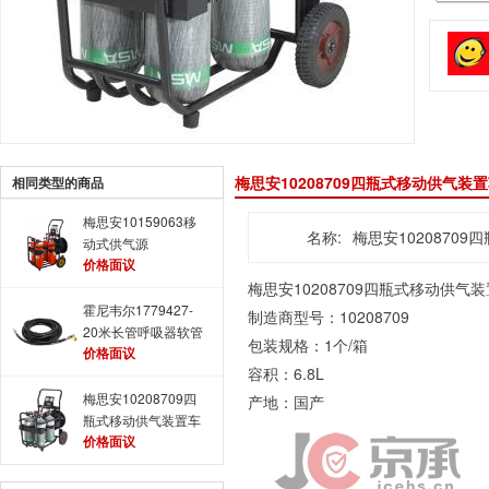
梅思安10208709四瓶式移动供气装
相同类型的商品
梅思安10159063移
名称:
梅思安1020870
动式供气源
价格面议
梅思安10208709四瓶式移动供
霍尼韦尔1779427-
制造商型号：10208709
20米长管呼吸器软管
包装规格：1个/箱
价格面议
容积：6.8L
梅思安10208709四
产地：国产
瓶式移动供气装置车
价格面议
架