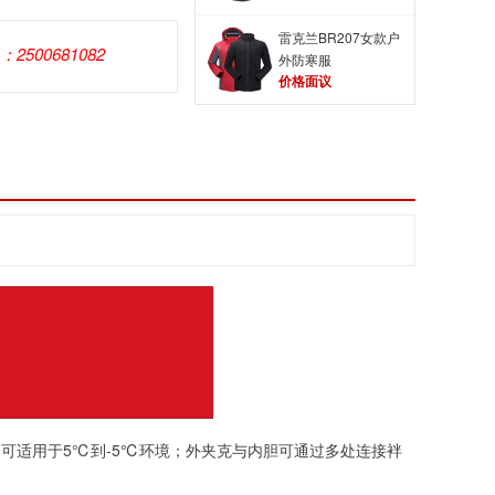
雷克兰BR207女款户
Q：2500681082
外防寒服
价格面议
可适用于5℃到-5℃环境；外夹克与内胆可通过多处连接袢