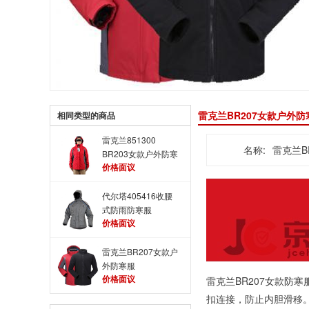
雷克兰BR207女款户外
相同类型的商品
雷克兰851300
名称:
雷克兰B
BR203女款户外防寒
价格面议
服
代尔塔405416收腰
式防雨防寒服
价格面议
雷克兰BR207女款户
外防寒服
价格面议
雷克兰BR207女款
防寒
扣连接，防止内胆滑移