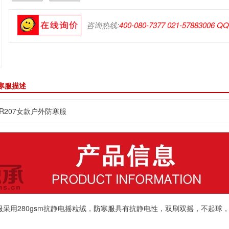
咨询热线:
400-080-7377 021-57883006 Q
防寒服描述
R207女款户外防寒服
服
采用280gsm抗静电摇粒绒，
防寒服
具有抗静电性，双刷双摇，不起球，
。