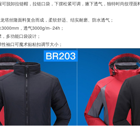
服
可脱卸拉链帽，拉链口袋，下摆松紧可调，腋下透气，独特时尚纹理面
T尼龙塔丝隆面料复合而成，柔软舒适、结实耐磨、防水透气；
00mm，透气3000g/m-·24h；
襟，多功能口袋设计；
弹性袖口可魔术贴粘扣调节大小；