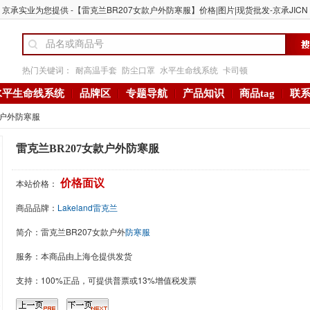
京承实业为您提供 -【雷克兰BR207女款户外防寒服】价格|图片|现货批发-京承JICN
热门关键词：
耐高温手套
防尘口罩
水平生命线系统
卡司顿
水平生命线系统
品牌区
专题导航
产品知识
商品tag
联
款户外防寒服
雷克兰BR207女款户外防寒服
本站价格：
价格面议
商品品牌：
Lakeland雷克兰
简介：
雷克兰BR207女款户外
防寒服
服务：本商品由上海仓提供发货
支持：100%正品，可提供普票或13%增值税发票