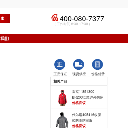
400-080-7377
( 工作时间 8:30-17:30 )
系我们
正品保证
现货供应
价格优势
相关产品
雷克兰851300
BR203女款户外防寒
价格面议
服
代尔塔405416收腰
式防雨防寒服
价格面议