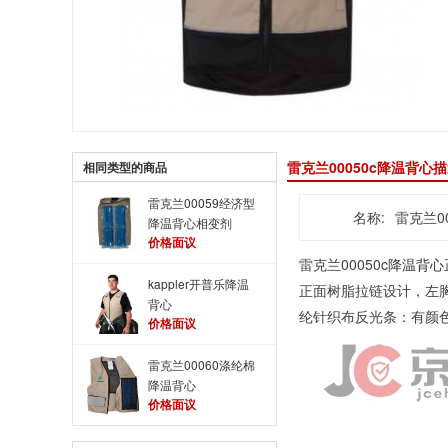
雷克兰00050c降温背心
相同类型的商品
雷克兰00059经济型
名称:
雷克兰0
降温背心相变剂
价格面议
雷克兰00050c
降温背心
kappler开普乐降温
正面树脂拉链设计，左胸
背心
纶针织布反光条：有颜
价格面议
雷克兰00060涤纶棉
降温背心
价格面议