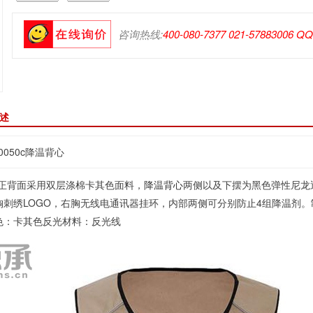
咨询热线:
400-080-7377 021-57883006 Q
描述
0050c降温背心
正背面采用双层涤棉卡其色面料，
降温背心
两侧以及下摆为黑色弹性尼龙
刺绣LOGO，右胸无线电通讯器挂环，内部两侧可分别防止4组降温剂。制
色：卡其色反光材料：反光线