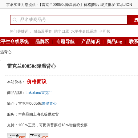
京承实业为您提供 -【雷克兰00050c降温背心】价格|图片|现货批发-京承JICN
热门关键词：
耐高温手套
防尘口罩
水平生命线系统
卡司顿
水平生命线系统
品牌区
专题导航
产品知识
商品tag
联
降温背心
雷克兰00050c降温背心
本站价格：
价格面议
商品品牌：
Lakeland雷克兰
简介：
雷克兰00050c
降温背心
服务：本商品由上海仓提供发货
支持：100%正品，可提供普票或13%增值税发票