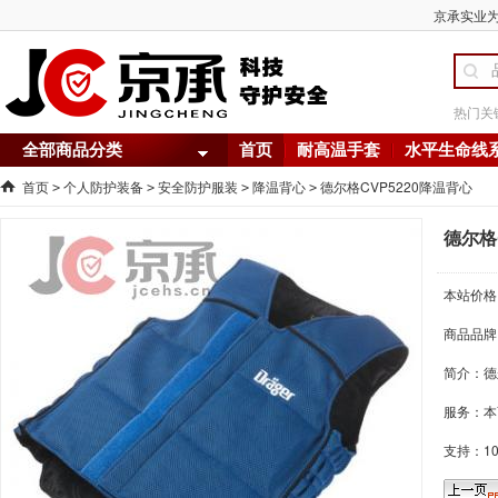
京承实业为
热门关
全部商品分类
首页
耐高温手套
水平生命线
首页
个人防护装备
安全防护服装
降温背心
德尔格CVP5220降温背心
>
>
>
>
德尔格
本站价格
商品品牌
简介：
德
服务：本
支持：1