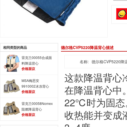
德尔格CVP5220降温背心描述
相同类型的商品
雷克兰00055合成面
名称:
德尔格CVP5220降
料降温背心
价格面议
这款
降温背心
MSA梅思安
在
降温背心
中
9910002冰冻背心
价格面议
22℃时为固态
雷克兰00058Nomex
阻燃降温背心
收热能并变成
价格面议