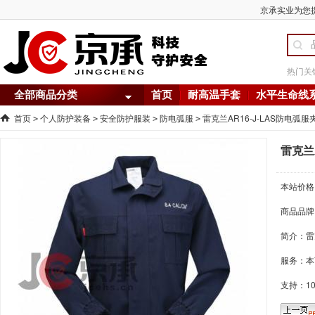
京承实业为您提供
热门关
全部商品分类
首页
耐高温手套
水平生命线
首页
个人防护装备
安全防护服装
防电弧服
雷克兰AR16-J-LAS防电弧服
>
>
>
>
雷克兰
本站价格
商品品牌
简介：
雷
服务：本
支持：1