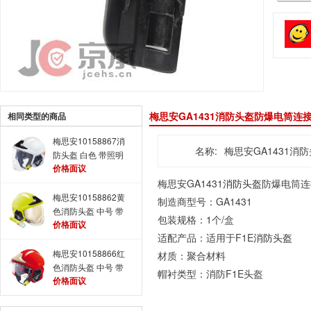
梅思安GA1431消防头盔防爆电筒连
相同类型的商品
梅思安10158867消
名称:
梅思安GA1431消
防头盔 白色 带照明
价格面议
模组
梅思安GA1431
消防头盔
防爆电筒连
梅思安10158862黄
制造商型号：GA1431
色消防头盔 中号 带
包装规格：1个/盒
价格面议
电筒支架
适配产品：适用于F1E
消防头盔
梅思安10158866红
材质：聚合材料
色消防头盔 中号 带
帽衬类型：消防F1E头盔
价格面议
照明和支架