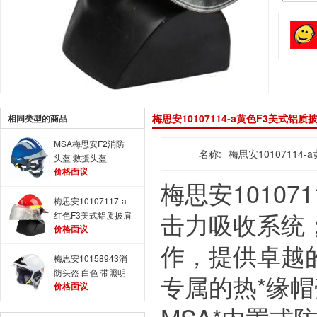
梅思安10107114-a黄色F3美式铝
相同类型的商品
MSA梅思安F2消防
名称:
梅思安10107114
头盔 救援头盔
价格面议
梅思安10107
梅思安10107117-a
击力吸收系统
红色F3美式铝质披肩
价格面议
消防头盔
作，提供卓越
梅思安10158943消
防头盔 白色 带照明
专属的热*缘
价格面议
模组