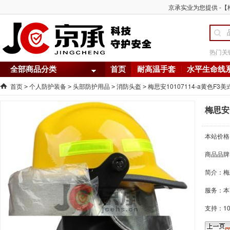
京承实业为您提供 -【梅
热门关
全部商品分类
首页
耐高温手套
水平生命线
首页
个人防护装备
头部防护用品
消防头盔
梅思安10107114-a黄色F
>
>
>
>
梅思安
本站价格
商品品牌
简介：
梅
服务：本
支持：1