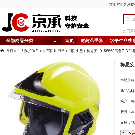
京承实业为您提供 
热门关
全部商品分类
首页
耐高温手套
水平生命线
首页
个人防护装备
头部防护用品
消防头盔
梅思安10158863黄色F1XF
>
>
>
>
梅思安1
本站价格
商品品牌
简介：
梅
服务：本
支持：1