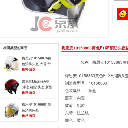
梅思安10158863黄色F1XF消防头盔
相同类型的商品
梅思安10158876白
名称:
梅思安10158863
色消防头盔 大号 带
价格面议
照明模组
梅思安10158863黄色F1XF
消防头
雷克兰MagmaA型
制造商型号：10158863
(半盔)消防头盔 新型
包装规格：1顶/盒
价格面议
消防头盔
面罩：内置
梅思安10166681镍
披肩：铝质
色消防头盔
头带：法兰绒
价格面议
颜色：黄色