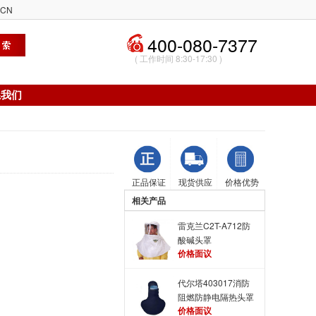
CN
400-080-7377
( 工作时间 8:30-17:30 )
系我们
正品保证
现货供应
价格优势
相关产品
雷克兰C2T-A712防
酸碱头罩
价格面议
代尔塔403017消防
阻燃防静电隔热头罩
价格面议