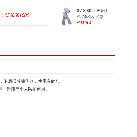
3M S-807-5长管供
Q：2500681082
气式防化头罩 喷
价格面议
涂、打磨、喷砂专用
头罩
，耐磨损性能优良，使用寿命长。
造、造船等个人防护使用。