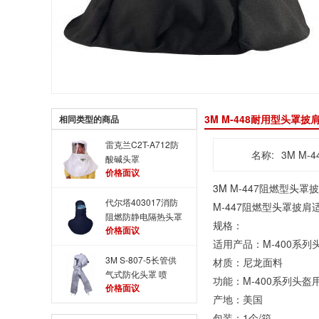
3M M-448耐用型头罩披
相同类型的商品
雷克兰C2T-A712防
名称:
3M M
酸碱头罩
价格面议
3M
M-447阻燃型
头罩
披
代尔塔403017消防
M-447阻燃型
头罩
披肩
阻燃防静电隔热头罩
规格：
价格面议
适用产品：M-400系列
3M S-807-5长管供
材质：尼龙面料
气式防化头罩 喷
功能：M-400系列头盔
价格面议
涂、打磨、喷砂专用
产地：美国
头罩
包装：1个/箱