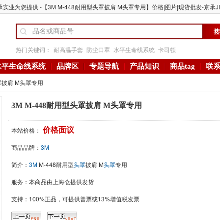
承实业为您提供 -【3M M-448耐用型头罩披肩 M头罩专用】价格|图片|现货批发-京承JI
热门关键词：
耐高温手套
防尘口罩
水平生命线系统
卡司顿
水平生命线系统
品牌区
专题导航
产品知识
商品tag
联
头罩披肩 M头罩专用
3M M-448耐用型头罩披肩 M头罩专用
本站价格：
价格面议
商品品牌：
3M
简介：
3M
M-448耐用型
头罩
披肩 M
头罩
专用
服务：本商品由上海仓提供发货
支持：100%正品，可提供普票或13%增值税发票