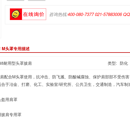
咨询热线:
400-080-7377 021-57883006 Q
肩 M头罩专用描述
-448耐用型头罩披肩
类型:
防化
肩配合M
头罩
使用，抗冲击、防飞溅、防酸碱腐蚀、保护肩部部不受伤害
适合于冶金、打磨、化工、实验室/研究所、公共卫生，交通制造，汽车制
头盔用肩罩
用披肩专用罩