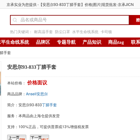
京承实业为您提供 -【安思尔93-833丁腈手套】价格|图片|现货批发-京承JICN
热门关键词：
耐高温手套
防尘口罩
水平生命线系统
卡司顿
水平生命线系统
品牌区
专题导航
产品知识
商品tag
联
丁腈手套
安思尔93-833丁腈手套
本站价格：
价格面议
商品品牌：
Ansell安思尔
简介：
安思尔93-833
丁腈手套
服务：本商品由上海仓提供发货
支持：100%正品，可提供普票或13%增值税发票