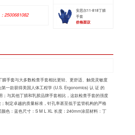
安思尔11-818丁腈
Q：2500681082
手套
价格面议
丁腈手套
与大多数检查手套相比更轻、更舒适、触觉灵敏度
国人体工程学 (U.S. Ergonomics) 认 证 的
低，可靠耐用；与其他丁腈和乳胶品牌手套相比，这款检查手套的强度
过敏；制定卓越的质量标准，针孔率甚至低于监管机构的严格
颜色：蓝色尺寸：S M L XL 长度：240mm涂层材料：丁