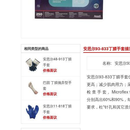
安思尔93-833丁腈手套描
相同类型的商品
安思尔48-913丁腈
名称:
安思尔9
手套
价格面议
安思尔93-833
丁腈手套
巴固 丁腈抛弃型手
更高；减少肌肉用力；采用
套
检 查 手 套， Mic
价格面议
分别高出60%和90%
安思尔11-818丁腈
要求，杜*针孔和其它质量
手套
价格面议