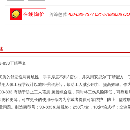
咨询热线:
400-080-7377 021-57883006 Q
述
3-833丁腈手套
优质的舒适性与灵敏性，手掌厚度不到3密尔，并采用安思尔*丁腈配方，
人体工程学设计以减轻手部疲劳，帮助工人减少用力、提高效率。作为第一款获得美
roflex 93-833 有助于防止工人罹患 腕管综合症，同时将工伤风险降
，却更轻更薄，可在更长的使用寿命内为穿戴者提供可靠防护；防止 I 型
问题。制造商型号：93-833包装规格：250只/盒，10盒/箱式样：全涂层