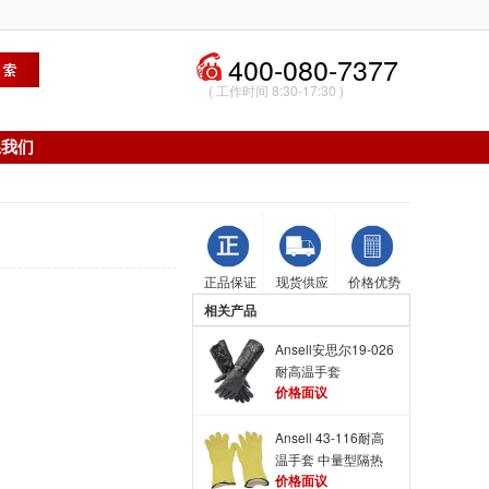
400-080-7377
( 工作时间 8:30-17:30 )
系我们
正品保证
现货供应
价格优势
相关产品
Ansell安思尔19-026
耐高温手套
价格面议
Thermaprene手套
Ansell 43-116耐高
温手套 中量型隔热
价格面议
手套