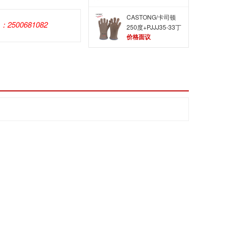
CASTONG/卡司顿
Q：2500681082
250度+PJJJ35-33丁
价格面议
腈涂层耐高温手套