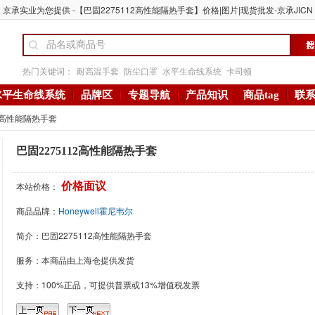
京承实业为您提供 -【巴固2275112高性能隔热手套】价格|图片|现货批发-京承JICN
热门关键词：
耐高温手套
防尘口罩
水平生命线系统
卡司顿
水平生命线系统
品牌区
专题导航
产品知识
商品tag
联
12高性能隔热手套
巴固2275112高性能隔热手套
本站价格：
价格面议
商品品牌：
Honeywell霍尼韦尔
简介：
巴固2275112高性能隔热手套
服务：本商品由上海仓提供发货
支持：100%正品，可提供普票或13%增值税发票