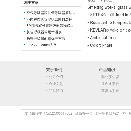
相关文章
Smelting works, glass 
空气呼吸器和长管呼吸器原理...
• ZETEX® mitt lined in
不同种类长管呼吸器如何选择
• Resistant to tempera
3M供气式长管呼吸器清洗保...
• KEVLAR® yoke on eac
长管呼吸器常用术语表
• Ambidextrous
长管呼吸器面罩保养方法
GB6220-2009呼吸...
• Color: khaki
关于我们
产品知识
公司介绍
防化服知识
企业文化
生命水平线
联系我们
耐高温手套
友情链接申请QQ:2500681082
耐高温手套
水平生命线系统
卡司