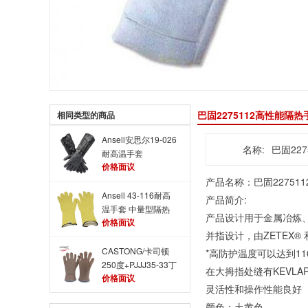
巴固2275112高性能隔
相同类型的商品
Ansell安思尔19-026
名称:
巴固22
耐高温手套
价格面议
Thermaprene手套
产品名称：巴固227511
Ansell 43-116耐高
产品简介:
温手套 中量型隔热
产品设计用于金属冶炼
价格面议
手套
并指设计，由ZETEX®
CASTONG/卡司顿
*高防护温度可以达到11
250度+PJJJ35-33丁
在大拇指处缝有KEVL
价格面议
腈涂层耐高温手套
灵活性和操作性能良好
颜色：土黄色