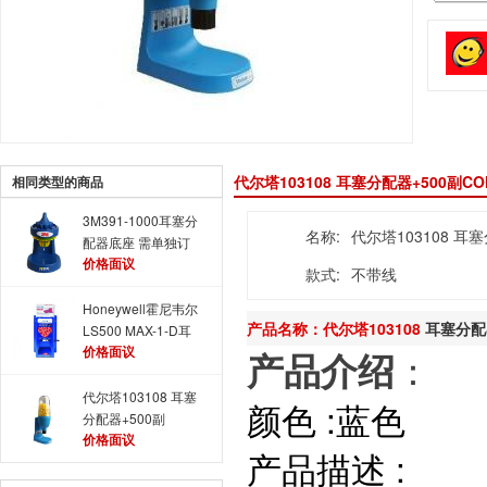
代尔塔103108 耳塞分配器+500副C
相同类型的商品
3M391-1000耳塞分
名称:
代尔塔103108 耳
配器底座 需单独订
价格面议
购瓶装耳塞
款式:
不带线
Honeywell霍尼韦尔
产品名称：代尔塔103108
耳塞分配
LS500 MAX-1-D耳
价格面议
塞填充盒
：
产品介绍
代尔塔103108 耳塞
颜色 :蓝色
分配器+500副
价格面议
CONIC耳塞
产品描述 :