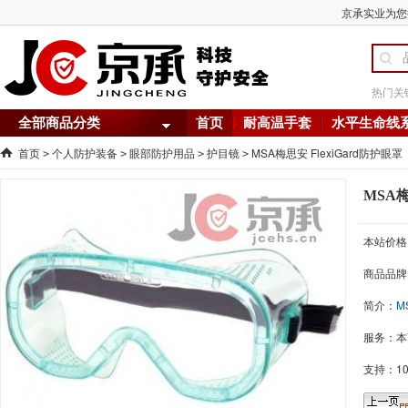
京承实业为您提
热门关
全部商品分类
首页
耐高温手套
水平生命线
首页
个人防护装备
眼部防护用品
护目镜
MSA梅思安 FlexiGard防护眼罩
>
>
>
>
MSA梅
本站价格
商品品牌
简介：
M
服务：本
支持：1