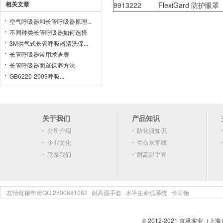
相关文章
9913222
FlexiGard 防护眼罩
空气呼吸器和长管呼吸器原理...
不同种类长管呼吸器如何选择
3M供气式长管呼吸器清洗保...
长管呼吸器常用术语表
长管呼吸器面罩保养方法
GB6220-2009呼吸...
关于我们
产品知识
公司介绍
防化服知识
企业文化
生命水平线
联系我们
耐高温手套
友情链接申请QQ:2500681082
耐高温手套
水平生命线系统
卡司顿
© 2012-2021 京承实业（上