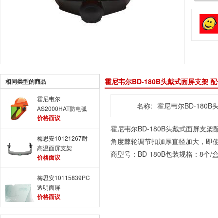
霍尼韦尔BD-180B头戴式面屏支架
相同类型的商品
霍尼韦尔
名称:
霍尼韦尔BD-180
AS2000HAT防电弧
价格面议
面屏 平衡型防电弧
面屏
霍尼韦尔BD-180B头戴式
面屏
支架
梅思安10121267耐
角度棘轮调节扣加厚直径加大，即使带手
高温面屏支架
商型号：BD-180B包装规格：8个
价格面议
梅思安10115839PC
透明面屏
价格面议