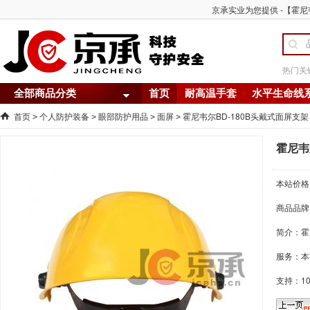
京承实业为您提供 -【霍尼韦
热门关
全部商品分类
首页
耐高温手套
水平生命线
首页
个人防护装备
眼部防护用品
面屏
霍尼韦尔BD-180B头戴式面屏支
>
>
>
>
霍尼韦
本站价格
商品品牌
简介：
霍
服务：本
支持：1