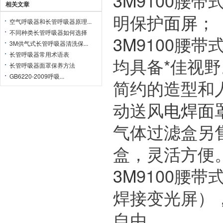
3M
9100腰带
相关文章
明保护
面屏
；
空气呼吸器和长管呼吸器原理...
不同种类长管呼吸器如何选择
3M
9100腰带
3M供气式长管呼吸器清洗保...
长管呼吸器常用术语表
均具备*佳视野
长管呼吸器面罩保养方法
GB6220-2009呼吸...
简约的造型和
动送风
电焊面
气体过滤盒另
盒，灵活方便
3M
9100腰带
焊接变光屏），
自由。