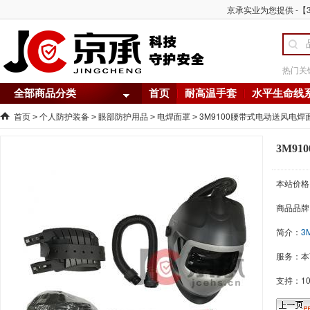
京承实业为您提供 -【
热门关
全部商品分类
首页
耐高温手套
水平生命线
首页
个人防护装备
眼部防护用品
电焊面罩
3M9100腰带式电动送风电
>
>
>
>
3M9
本站价格
商品品牌
简介：
3
服务：本
支持：1