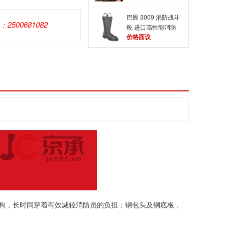
巴固 3009 消防战斗
Q：2500681082
靴 进口高性能消防
价格面议
靴
结构，长时间穿着有效减轻消防员的负担；钢包头及钢底板，