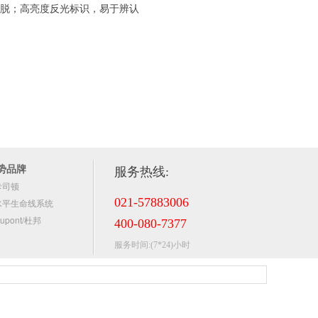
穿脱；高亮度反光标识，易于辨认
势品牌
服务热线:
卡司顿
021-57883006
水平生命线系统
upont/杜邦
400-080-7377
服务时间:(7*24)小时