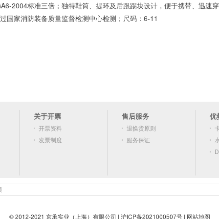
A6-2004标准三倍；独特鞋筒、提环及后跟踢块设计，便于携带、迅速
，通过国家消防装备质量监督检测中心检测；尺码：6-11
关于开票
售后服务
优
开票资料
退换货原则
发票制度
服务保证
D
顿
© 2012-2021 京承实业（上海）有限公司 |
沪ICP备2021000507号
|
网站地图