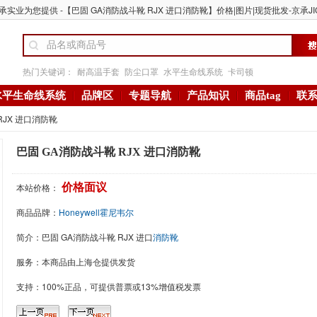
承实业为您提供 -【巴固 GA消防战斗靴 RJX 进口消防靴】价格|图片|现货批发-京承JI
热门关键词：
耐高温手套
防尘口罩
水平生命线系统
卡司顿
水平生命线系统
品牌区
专题导航
产品知识
商品tag
联
RJX 进口消防靴
巴固 GA消防战斗靴 RJX 进口消防靴
本站价格：
价格面议
商品品牌：
Honeywell霍尼韦尔
简介：
巴固 GA消防战斗靴 RJX 进口
消防靴
服务：本商品由上海仓提供发货
支持：100%正品，可提供普票或13%增值税发票