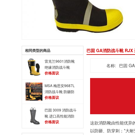
巴固 GA消防战斗靴 RJ
相同类型的商品
雷克兰9601消防靴
名称:
巴固 G
绝缘消防战斗靴
价格面议
MSA 梅思安9687L
消防战斗靴 防砸防
价格面议
穿刺消防靴【停产】
巴固 3009 消防战斗
靴 进口高性能消防
价格面议
靴
这款
消防靴
由性能优异
以防砸、防穿刺；*大耐