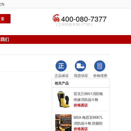
CN
400-080-7377
( 工作时间 8:30-17:30 )
系我们
正品保证
现货供应
价格优势
相关产品
雷克兰9601消防靴
绝缘消防战斗靴
价格面议
MSA 梅思安9687L
消防战斗靴 防砸防
价格面议
穿刺消防靴【停产】