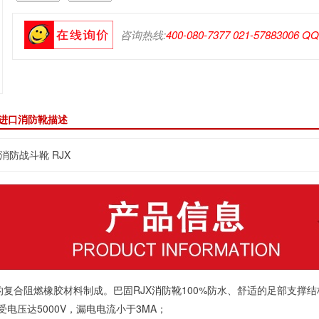
咨询热线:
400-080-7377 021-57883006 Q
X 进口消防靴描述
A消防战斗靴 RJX
的复合阻燃橡胶材料制成。巴固RJX
消防靴
100%防水、舒适的足部支撑
受电压达5000V，漏电电流小于
3M
A；