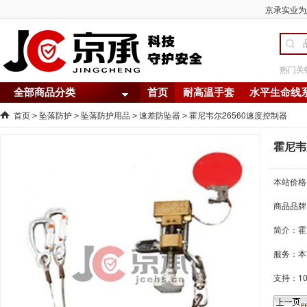
京承实业为您
热门关
全部商品分类
首页
耐高温手套
水平生命线
首页
坠落防护
坠落防护用品
速差防坠器
霍尼韦尔26560速度控制器
>
>
>
>
霍尼韦
本站价格
商品品牌
简介：
霍
服务：本
支持：1