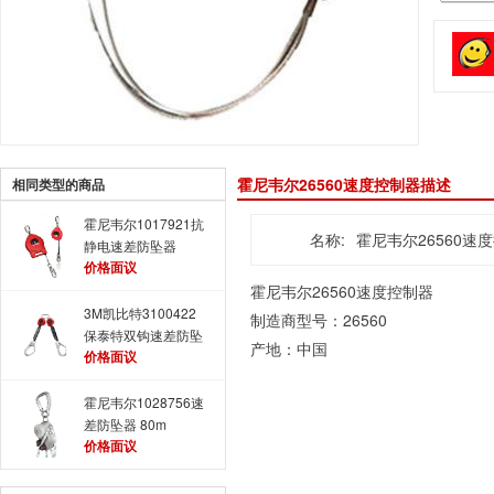
霍尼韦尔26560速度控制器描述
相同类型的商品
霍尼韦尔1017921抗
名称:
霍尼韦尔26560速
静电速差防坠器
价格面议
霍尼韦尔26560速度控制器
3M凯比特3100422
制造商型号：26560
保泰特双钩速差防坠
产地：中国
价格面议
器
霍尼韦尔1028756速
差防坠器 80m
价格面议